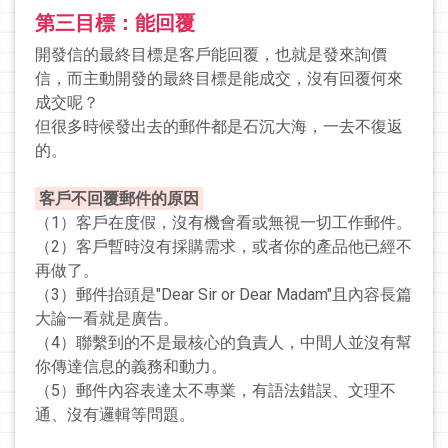
第三目標：能回覆
開發信的最終目標是客戶能回覆，也就是發來詢價
信，而主動開發的最終目標是能成交，沒有回覆何來
成交呢？
但很多時候發出去的郵件都是石沉大海，一去不復返
的。
客戶不回覆郵件的原因
（1）客戶在度假，沒有機會看或無視一切工作郵件。
（2）客戶暫時沒有採購需求，或者你的產品他已經不
再做了。
（3）郵件抬頭是"Dear Sir or Dear Madam"且內容長篇
大論一看就是廣告。
（4）聯繫到的不是最核心的負責人，中間人並沒有幫
你傳達信息的義務和動力。
（5）郵件內容表達太不專業，有語法錯誤、文理不
通、沒有邏輯等問題。