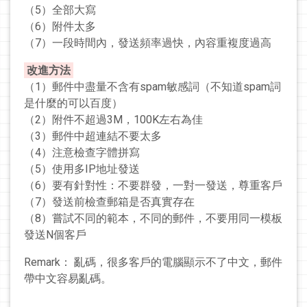
（5）全部大寫
（6）附件太多
（7）一段時間內，發送頻率過快，內容重複度過高
改進方法
（1）郵件中盡量不含有spam敏感詞（不知道spam詞
是什麼的可以百度）
（2）附件不超過3M，100K左右為佳
（3）郵件中超連結不要太多
（4）注意檢查字體拼寫
（5）使用多IP地址發送
（6）要有針對性：不要群發，一對一發送，尊重客戶
（7）發送前檢查郵箱是否真實存在
（8）嘗試不同的範本，不同的郵件，不要用同一模板
發送N個客戶
Remark： 亂碼，很多客戶的電腦顯示不了中文，郵件
帶中文容易亂碼。