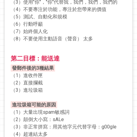
（3）使用"你"，"你"代替我，我們，我們，我們的
（4）不要專注於功能，專注於您帶來的價值
（5）測試、自動化和規模
（6）行動呼籲
（7）始終個人化
（8）不要使用主動語音（聲音） 太多
第二目標：能送達
發郵件後的3種結果
（1）進收件匣
（2）直接攔截
（3）進垃圾箱
進垃圾箱可能的原因
（1）大量出現spam敏感詞
（2）顛倒大小寫：sALe
（3）非正常拼寫：用其他字元代替字母：g00gle
（4）超連結太多